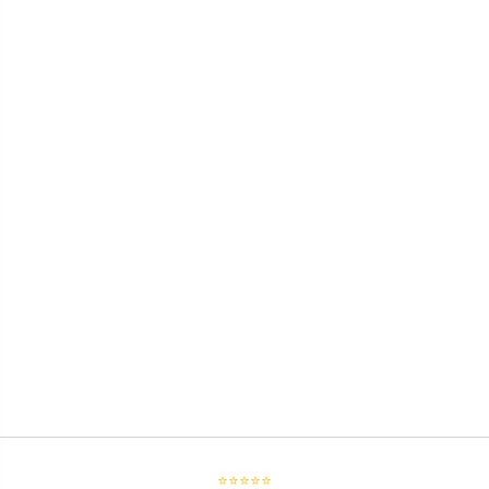
⭐⭐⭐⭐⭐