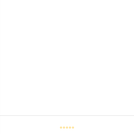
⭐⭐⭐⭐⭐