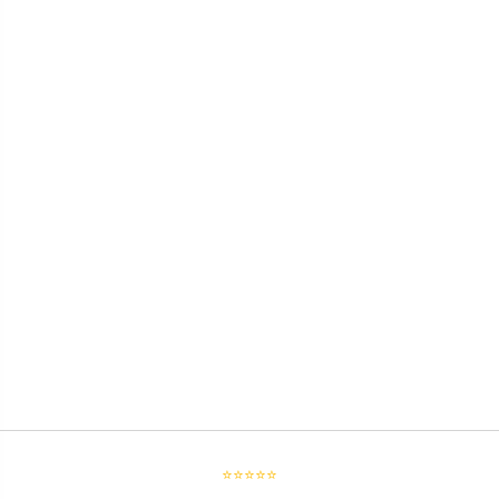
⭐⭐⭐⭐⭐