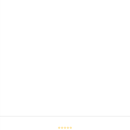
⭐⭐⭐⭐⭐