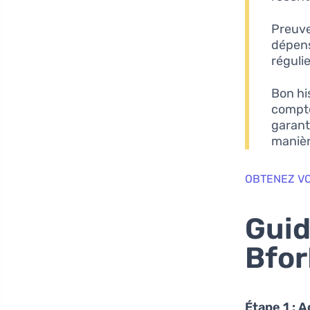
Preuve
dépens
réguli
Bon hi
compte
garant
manièr
OBTENEZ VO
Guid
Bfor
Étape 1 : 