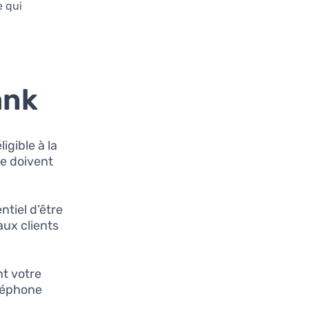
e qui
ank
igible à la
te doivent
ntiel d’être
aux clients
nt votre
éléphone