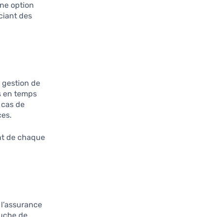
une option
ciant des
a gestion de
es en temps
 cas de
ces.
nt de chaque
 l’assurance
ouche de