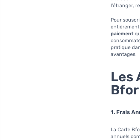
l’étranger, r
Pour souscri
entièrement 
paiement
qu
consommateu
pratique dan
avantages.
Les 
Bfor
1. Frais A
La Carte Bfo
annuels comp