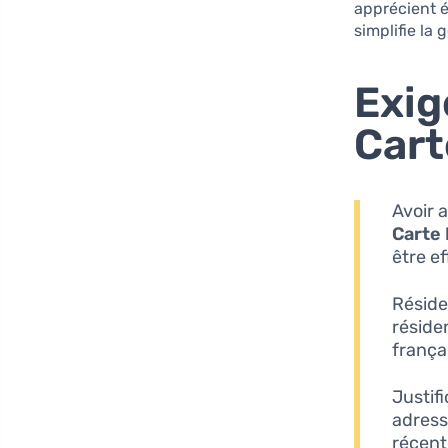
apprécient é
simplifie la 
Exig
Cart
Avoir a
Carte
être e
Résiden
réside
frança
Justif
adress
récent