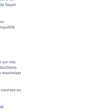
 de façon
 ou
nquillité
é sur vos
ductions,
de maximiser
s courses ou
NK