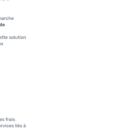
émarche
 de
s
tte solution
ux
s frais
rvices liés à