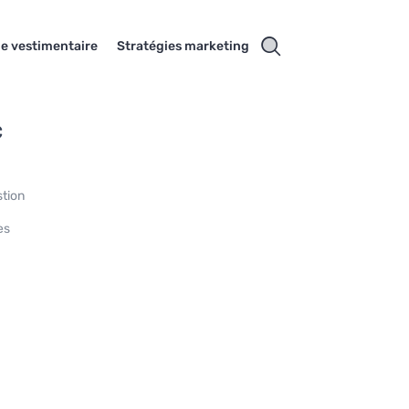
e vestimentaire
Stratégies marketing
c
stion
es