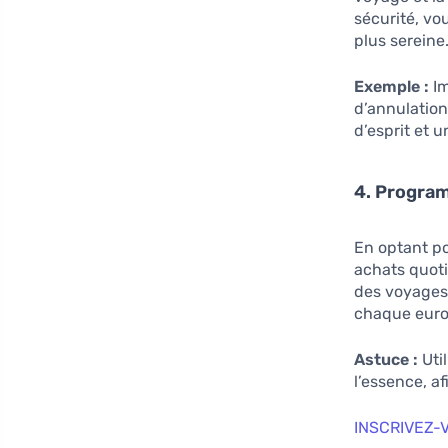
sécurité, vo
plus sereine
Exemple :
Im
d’annulation
d’esprit et 
4. Progra
En optant po
achats quoti
des voyages,
chaque euro
Astuce :
Util
l’essence, a
INSCRIVEZ-