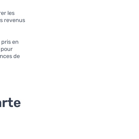
er les
vos revenus
 pris en
 pour
ances de
arte