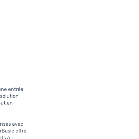
 une entrée
solution
out en
penses avec
rBasic offre
nts à