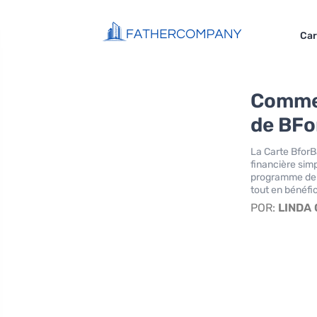
Car
Commen
de BFo
La Carte BforB
financière simp
programme de r
tout en bénéfi
POR:
LINDA