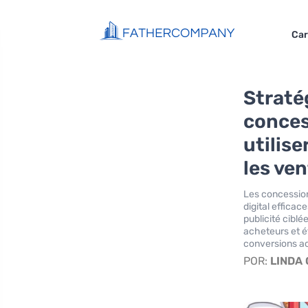
Car
Straté
conces
utilise
les ve
Les concession
digital efficac
publicité ciblé
acheteurs et ét
conversions a
POR:
LINDA