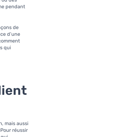
mme pendant
façons de
nce d’une
s comment
s qui
lient
, mais aussi
Pour réussir
 qui