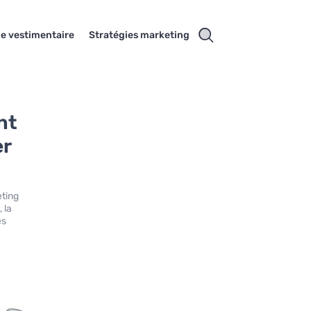
e vestimentaire
Stratégies marketing
nt
er
eting
 la
es