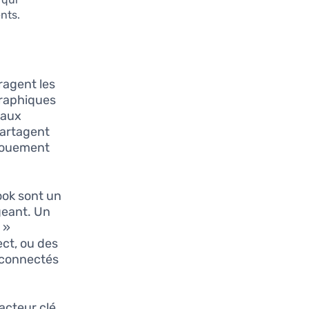
nts.
ragent les
graphiques
taux
partagent
ngouement
ook sont un
geant. Un
 »
ct, ou des
 connectés
facteur clé