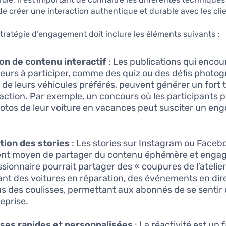
e créer une interaction authentique et durable avec les clie
ratégie d’engagement doit inclure les éléments suivants :
on de contenu interactif
: Les publications qui encou
ateurs à participer, comme des quiz ou des défis photo
 de leurs véhicules préférés, peuvent générer un fort 
raction. Par exemple, un concours où les participants 
otos de leur voiture en vacances peut susciter un e
ation des stories
: Les stories sur Instagram ou Faceb
ent moyen de partager du contenu éphémère et enga
sionnaire pourrait partager des « coupures de l’atelier
nt des voitures en réparation, des événements en dire
s des coulisses, permettant aux abonnés de se sentir
reprise.
ses rapides et personnalisées
: La réactivité est un 