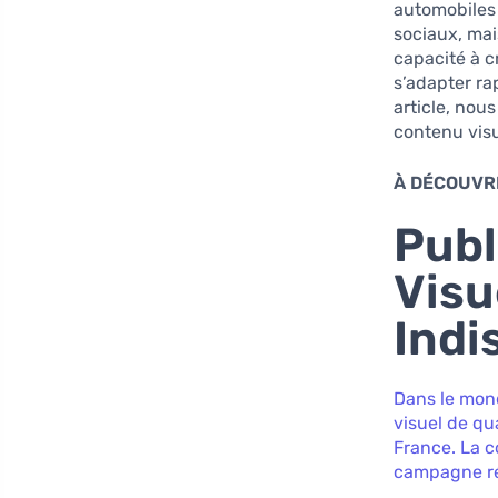
automobiles
sociaux, mais
capacité à c
s’adapter r
article, nous
contenu visu
À DÉCOUVRI
Publ
Visu
Indi
Dans le mond
visuel de qu
France. La c
campagne réu