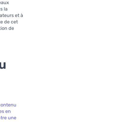
eaux
s la
ateurs et à
e de cet
tion de
nu
 contenu
tes en
ntre une