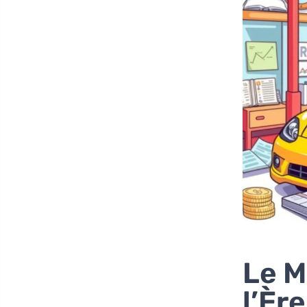
Le M
l’Èr