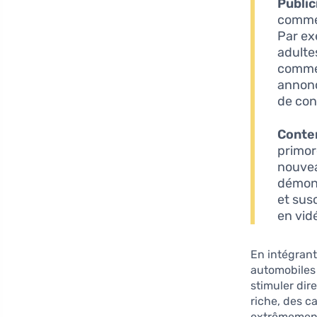
Public
comme 
Par ex
adultes
comme 
annonc
de con
Conte
primor
nouvea
démons
et susc
en vid
En intégrant
automobiles 
stimuler dir
riche, des c
extrêmement 