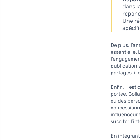
dans l
répond
Une ré
spécifi
De plus, l’a
essentielle.
l’engagemen
publication
partages, il
Enfin, il est 
portée. Col
ou des perso
concessionn
influenceur 
susciter l’in
En intégrant