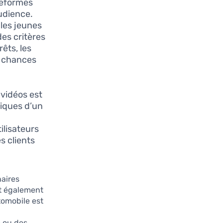
ateformes
udience.
les jeunes
des critères
êts, les
s chances
 vidéos est
tiques d’un
ilisateurs
s clients
naires
nt également
tomobile est
s ou des