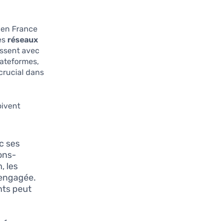
 en France
es
réseaux
issent avec
lateformes,
crucial dans
oivent
ec ses
ons-
, les
 engagée.
nts peut