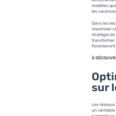
modèles spo
les vacances
Dans les sec
maximiser ce
stratégie d
transformer 
favoriseront 
À DÉCOUVRI
Opti
sur 
Les réseaux
un véritable
à remplir ce 