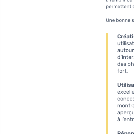
permettent d
Une bonne st
Créati
utilis
autour
d’inte
des ph
fort.
Utilis
excell
conces
montra
aperçu
à l’ent
Répon