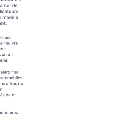
forcer de
isateurs.
n modèle
ent.
es est
our suivre
une
s ou de
enir.
élargir sa
automobiles
es offres du
un
nés peut
sionnaires