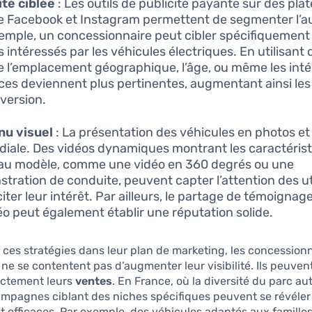
ité ciblée
: Les outils de publicité payante sur des pl
Facebook et Instagram permettent de segmenter l’a
emple, un concessionnaire peut cibler spécifiquement 
 intéressés par les véhicules électriques. En utilisant 
l’emplacement géographique, l’âge, ou même les intér
es deviennent plus pertinentes, augmentant ainsi le
version.
nu visuel
: La présentation des véhicules en photos et
diale. Des vidéos dynamiques montrant les caractéris
u modèle, comme une vidéo en 360 degrés ou une
tration de conduite, peuvent capter l’attention des ut
iter leur intérêt. Par ailleurs, le partage de témoignage
éo peut également établir une réputation solide.
 ces stratégies dans leur plan de marketing, les concession
ne se contentent pas d’augmenter leur visibilité. Ils peuve
ectement leurs
ventes
. En France, où la diversité du parc au
ampagnes ciblant des niches spécifiques peuvent se révéler
efficaces. Par exemple, des véhicules adaptés aux famille