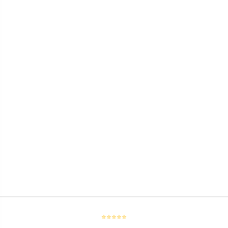
⭐⭐⭐⭐⭐