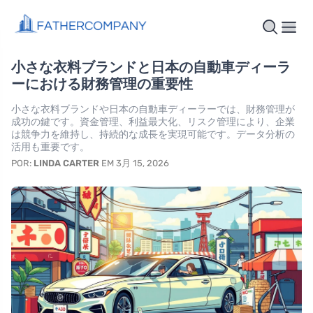
小さな衣料ブランドと日本の自動車ディーラ
ーにおける財務管理の重要性
小さな衣料ブランドや日本の自動車ディーラーでは、財務管理が
成功の鍵です。資金管理、利益最大化、リスク管理により、企業
は競争力を維持し、持続的な成長を実現可能です。データ分析の
活用も重要です。
POR:
LINDA CARTER
EM 3月 15, 2026