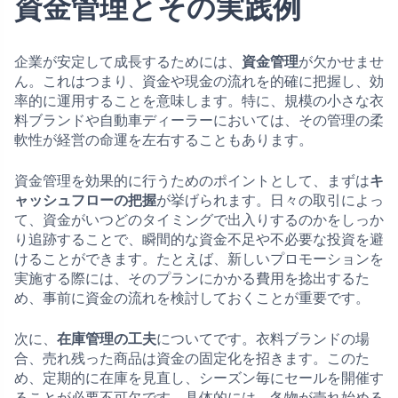
資金管理とその実践例
企業が安定して成長するためには、
資金管理
が欠かせませ
ん。これはつまり、資金や現金の流れを的確に把握し、効
率的に運用することを意味します。特に、規模の小さな衣
料ブランドや自動車ディーラーにおいては、その管理の柔
軟性が経営の命運を左右することもあります。
資金管理を効果的に行うためのポイントとして、まずは
キ
ャッシュフローの把握
が挙げられます。日々の取引によっ
て、資金がいつどのタイミングで出入りするのかをしっか
り追跡することで、瞬間的な資金不足や不必要な投資を避
けることができます。たとえば、新しいプロモーションを
実施する際には、そのプランにかかる費用を捻出するた
め、事前に資金の流れを検討しておくことが重要です。
次に、
在庫管理の工夫
についてです。衣料ブランドの場
合、売れ残った商品は資金の固定化を招きます。このた
め、定期的に在庫を見直し、シーズン毎にセールを開催す
ることが必要不可欠です。具体的には、冬物が売れ始める