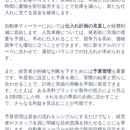
時期に夏物を割引販売することで在庫を減らし、新たな仕
入れに充てる資金を確保します。
自動車ディーラーにおいては
仕入れ計画の見直し
が経費削
減に直結します。人気車種については、発表前に市場の需
要を予測し、早めに仕入れることで、競争力を高め、価格
競争でも優位に立つことができます。特に新モデルのリリ
ースに合わせて、適切なバランスでの仕入れが求められま
す。
また、経営者が的確な判断を下すためには
予算管理
も重要
です。年度初に設定した予算を基に、実際の結果と照らし
合わせることで、計画と実績の乖離を早期に発見できま
す。たとえば、ある衣料ブランドが新作の投入により売上
を3割増にした時、それを次の季節の企画に活かすこと
で、さらなる利益を見込むことが可能です。
予算管理は資金の流れをシンプルにするだけでなく、経営
者やスタッフ全員に明確な目的意識を持たせることにも寄
与します。自動車ディーラーが社内で販売目標を設定する