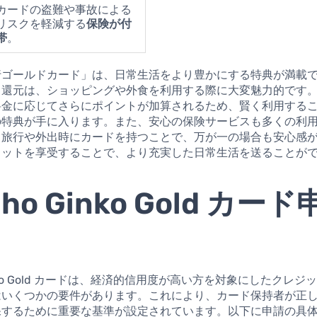
カードの盗難や事故による
リスクを軽減する
保険が付
帯
。
行ゴールドカード」は、日常生活をより豊かにする特典が満載
ト還元は、ショッピングや外食を利用する際に大変魅力的です
料金に応じてさらにポイントが加算されるため、賢く利用する
の特典が手に入ります。また、安心の保険サービスも多くの利
。旅行や外出時にカードを持つことで、万が一の場合も安心感
リットを享受することで、より充実した日常生活を送ることが
uho Ginko Gold カー
Ginko Gold カードは、経済的信用度が高い方を対象にしたクレジ
はいくつかの要件があります。これにより、カード保持者が正
保するために重要な基準が設定されています。以下に申請の具