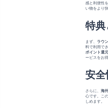
感と利便性
い物をより
特典
まず、
ラウ
料で利用で
ポイント還
ービスをお
安全
さらに、
海
心です。こ
しめます。