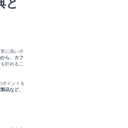
特典と
て非常に高いポ
物から、カフ
トを貯めるこ
当のポイントを
電製品など、