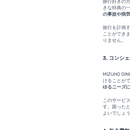
旅行好きの方に
きな特典の
の事故や病
旅行を計画
ことができ
りません。
3. コン
MIZUHO 
けることが
ゆるニーズ
このサービ
す。困った
よいでしょ