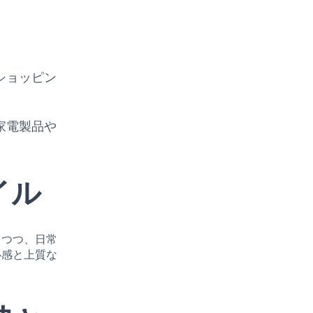
ショッピン
家電製品や
イル
しつつ、日常
心感と上質な