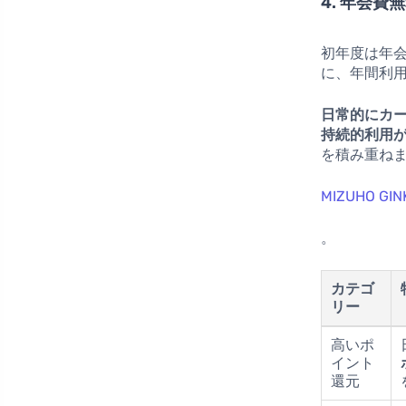
4. 年会費
初年度は年
に、年間利
日常的にカ
持続的利用
を積み重ね
MIZUHO 
。
カテゴ
リー
高いポ
イント
還元