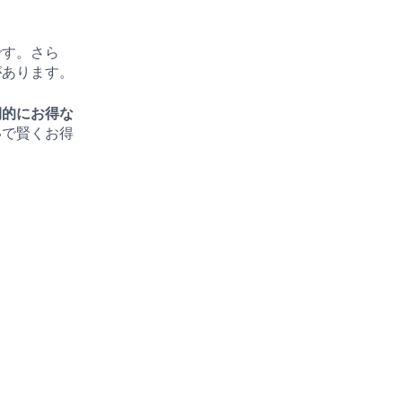
です。さら
があります。
期的にお得な
いで賢くお得