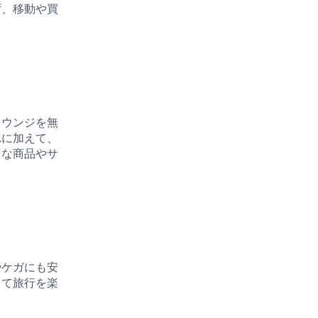
ず、移動や買
ラウンジを無
れに加えて、
々な商品やサ
やケガにも安
して旅行を楽