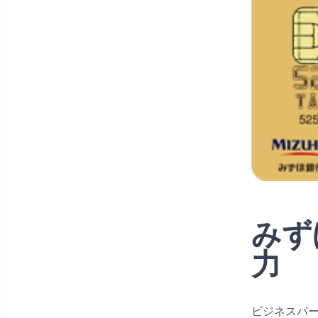
みず
力
ビジネスパ