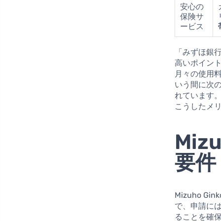
安心の
保険サ
ービス
「みずほ銀
高いポイン
月々の使用
いう間に次
れています
こうしたメ
Miz
要件
Mizuho 
で、申請に
ることを確