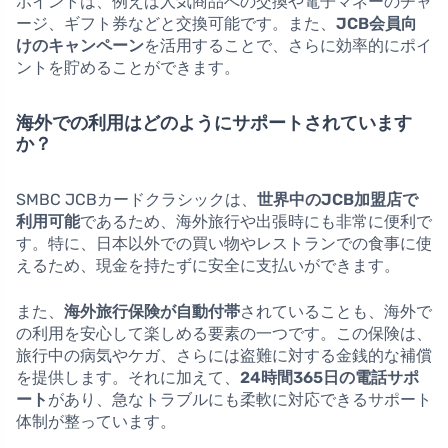
ポイントは、例えば人気商品への交換や電子マネーのチャ
ージ、ギフト券などと交換可能です。また、
JCB会員向
けのキャンペーン
を活用することで、さらに効率的にポイ
ントを貯めることができます。
海外での利用はどのようにサポートされています
か？
SMBC JCBカードクラシックは、
世界中のJCB加盟店で
利用可能
であるため、海外旅行や出張時にも非常に便利で
す。特に、日本以外での買い物やレストランでの食事に使
えるため、現金を持たずに安全に支払いができます。
また、
海外旅行保険が自動付帯
されていることも、海外で
の利用を安心して楽しめる要素の一つです。この保険は、
旅行中の病気やケガ、さらには盗難に対する金銭的な補償
を提供します。それに加えて、
24時間365日の電話サポ
ート
があり、急なトラブルにも柔軟に対応できるサポート
体制が整っています。