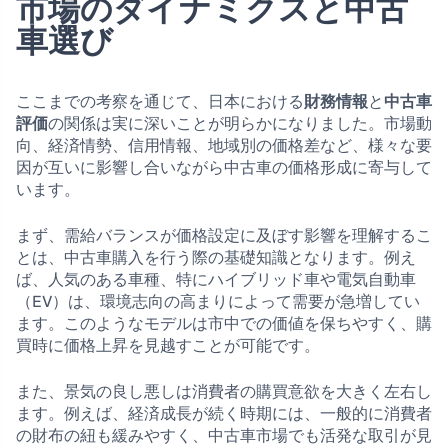
市場のダイナミクスと中古
車選び
ここまでの考察を通じて、日本における
財務情報
と
中古車
評価
の関係は実に深いことが明らかになりました。市場動
向、経済情勢、信用情報、地域別の価格差など、様々な要
因が互いに影響し合いながら中古車の価格形成に寄与して
います。
まず、需給バランスが価格設定に及ぼす影響を理解するこ
とは、中古車購入を行う際の基礎知識となります。例え
ば、人気のある車種、特にハイブリッド車や電気自動車
（EV）は、環境志向の高まりによって需要が急増してい
ます。このようなモデルは市中での価値を保ちやすく、購
買時に価格上昇を見越すことが可能です。
また、景気の良し悪しは消費者の購買意欲を大きく左右し
ます。例えば、経済成長が続く時期には、一般的に消費者
の財布の紐も緩みやすく、中古車市場でも活発な取引が見