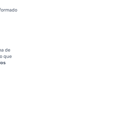
nformado
ma de
no que
los