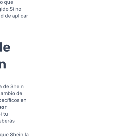
 lo que
gido.Si no
ad de aplicar
de
n
ma de Shein
 cambio de
ecíficos en
por
i tu
deberás
 que Shein la