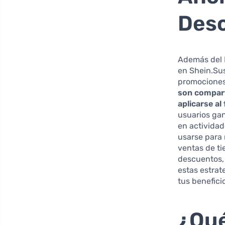
Desc
Además del P
en Shein.Sus
promociones
son compart
aplicarse al
usuarios gan
en activida
usarse para 
ventas de ti
descuentos,
estas estrat
tus benefici
¿Qué