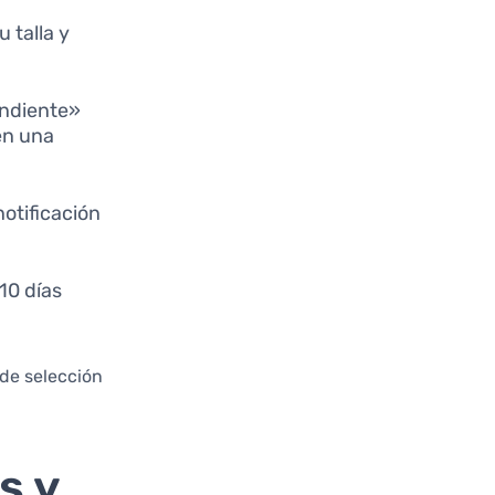
 talla y
endiente»
en una
notificación
10 días
 de selección
s y