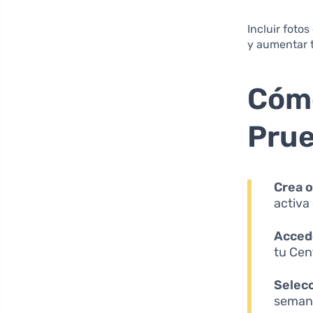
Incluir foto
y aumentar 
Cómo
Prue
Crea o
activa
Accede
tu Cen
Selec
semana