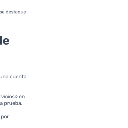
n se destaque
de
 una cuenta
rvicios» en
ra prueba.
s por