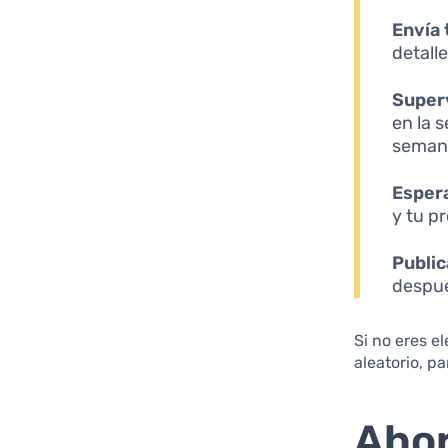
Envía 
detalle
Superv
en la 
seman
Espera
y tu p
Public
despué
Si no eres e
aleatorio, p
Ahor