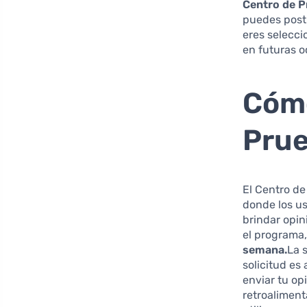
Centro de P
puedes postu
eres selecci
en futuras o
Cómo
Prue
El Centro de
donde los us
brindar opi
el programa,
semana.
La 
solicitud es
enviar tu op
retroaliment