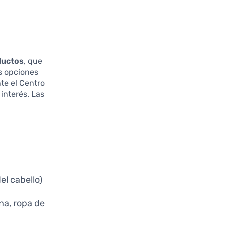
ductos
, que
s opciones
te el Centro
interés. Las
el cabello)
ina, ropa de