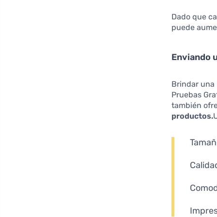
Dado que ca
puede aumen
Enviando 
Brindar una 
Pruebas Grat
también ofr
productos.
U
Tamaño
Calida
Comodi
Impres