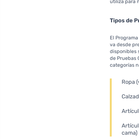
utiliza para
Tipos de P
El Programa
va desde pre
disponibles 
de Pruebas G
categorías 
Ropa (
Calzad
Artícul
Artícu
cama)