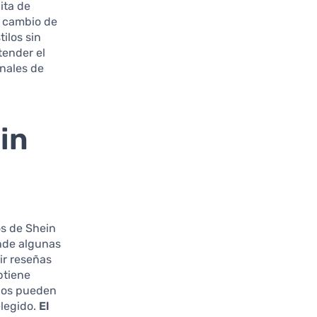
ita de
a cambio de
ilos sin
tender el
onales de
in
os de Shein
onde algunas
ir reseñas
btiene
rios pueden
elegido.
El