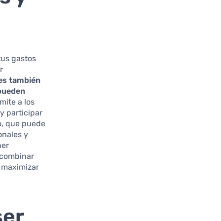
tus gastos
r
es también
 pueden
mite a los
y participar
o, que puede
onales y
ner
 combinar
s maximizar
ser