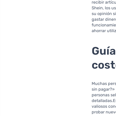
recibir artí
Shein, los u
su opinión s
gastar diner
funcionamien
ahorrar util
Guía
cost
Muchas pers
sin pagar?» 
personas sel
detalladas.E
valiosos co
probar nuevo