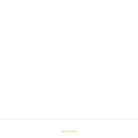
⭐⭐⭐⭐⭐