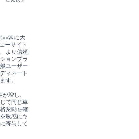
は非常に大
ビューサイト
き、より信頼
ッションブラ
一般ユーザー
ーディネート
います。
性が増し、
通じて同じ車
価格変動を確
向を敏感にキ
とに寄与して