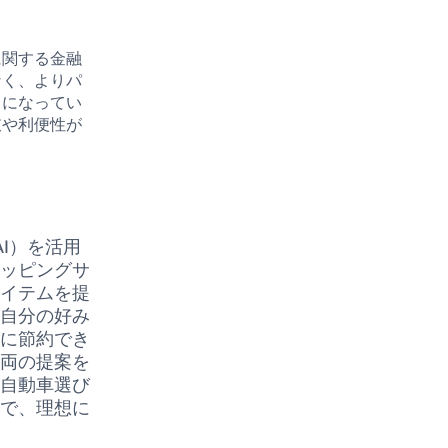
に関する金融
なく、よりパ
うになってい
肢や利便性が
I）を活用
ョッピングサ
アイテムを提
は自分の好み
幅に節約でき
車両の提案を
の自動車選び
とで、理想に