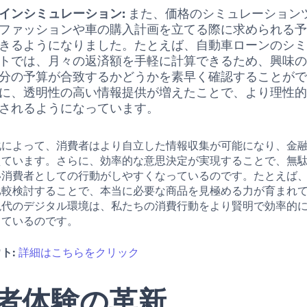
インシミュレーション:
また、価格のシミュレーション
ファッションや車の購入計画を立てる際に求められる
きるようになりました。たとえば、自動車ローンのシ
トでは、月々の返済額を手軽に計算できるため、興味
分の予算が合致するかどうかを素早く確認することが
に、透明性の高い情報提供が増えたことで、より理性
されるようになっています。
化によって、消費者はより自立した情報収集が可能になり、金
えています。さらに、効率的な意思決定が実現することで、無
い消費者としての行動がしやすくなっているのです。たとえば
比較検討することで、本当に必要な商品を見極める力が育まれ
現代のデジタル環境は、私たちの消費行動をより賢明で効率的
っているのです。
ト:
詳細はこちらをクリック
者体験の革新