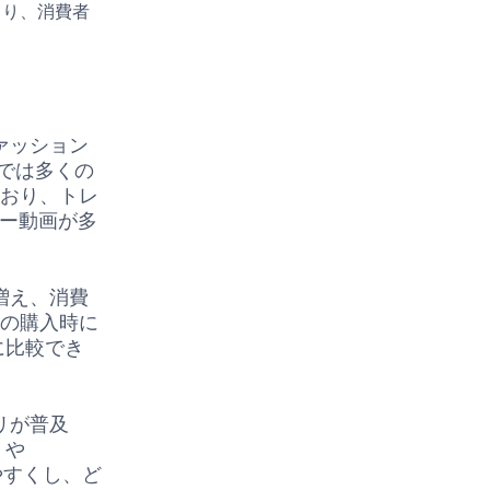
より、消費者
ァッション
mでは多くの
ており、トレ
ュー動画が多
増え、消費
車の購入時に
に比較でき
リが普及
」や
しやすくし、ど