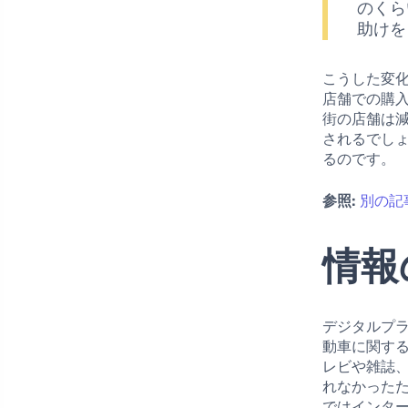
のくら
助けを
こうした変
店舗での購
街の店舗は
されるでし
るのです。
参照:
別の記
情報
デジタルプ
動車に関す
レビや雑誌
れなかった
ではインタ