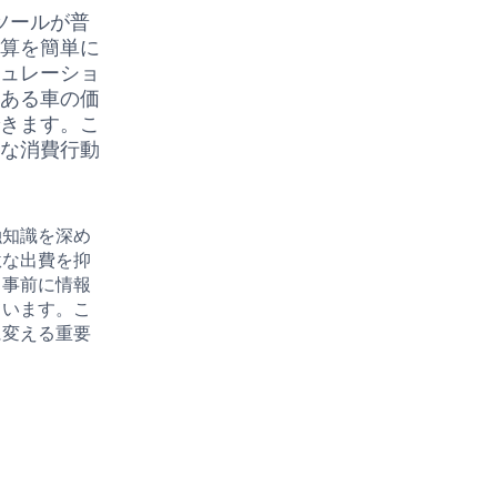
ツールが普
予算を簡単に
ミュレーショ
のある車の価
できます。こ
的な消費行動
融知識を深め
駄な出費を抑
、事前に情報
ています。こ
に変える重要