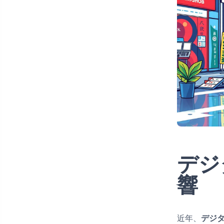
デジ
響
近年、
デジ