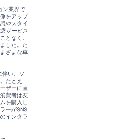
ョン業界で
画像をアップ
ト感やスタイ
試乗サービス
ることなく、
りました。た
さまざまな車
に伴い、ソ
す。たとえ
がユーザーに直
、消費者は友
テムを購入し
ラーがSNS
とのインタラ