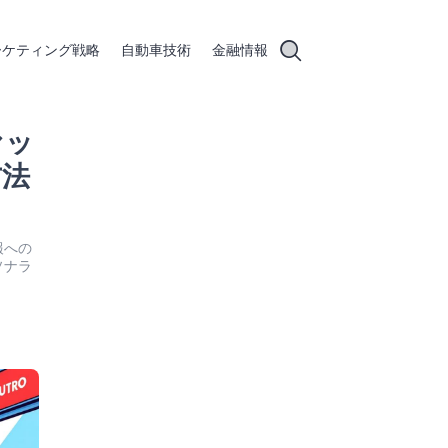
ーケティング戦略
自動車技術
金融情報
ァッ
方法
報への
ソナラ