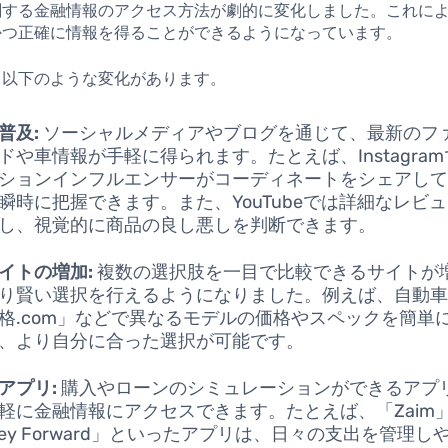
関する金融情報のアクセス方法が劇的に変化しました。これに
かつ正確に情報を得ることができるようになっています。
、以下のような変化があります。
普及:
ソーシャルメディアやブログを通じて、最新のフ
ドや車情報が手軽に得られます。たとえば、Instagra
ションインフルエンサーがコーディネートをシェアし
瞬時に把握できます。また、YouTubeでは詳細なレビ
し、視覚的に商品の良し悪しを判断できます。
イトの増加:
複数の選択肢を一目で比較できるサイトが
り賢い選択を行えるようになりました。例えば、自動
格.com」などで異なるモデルの価格やスペックを簡単
、より自分に合った選択が可能です。
アプリ:
購入やローンのシミュレーションができるアプ
軽に金融情報にアクセスできます。たとえば、「Zaim
ney Forward」といったアプリは、日々の支出を管理