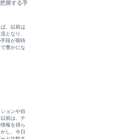
を把握する手
えば、以前は
主流となり、
の手段が期待
適で豊かにな
ッションや自
。以前は、テ
か情報を得ら
しかし、今日
ザーと比較す