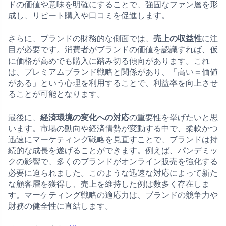
ドの価値や意味を明確にすることで、強固なファン層を形
成し、リピート購入や口コミを促進します。
さらに、ブランドの財務的な側面では、
売上の収益性
に注
目が必要です。消費者がブランドの価値を認識すれば、仮
に価格が高めでも購入に踏み切る傾向があります。これ
は、プレミアムブランド戦略と関係があり、「高い＝価値
がある」という心理を利用することで、利益率を向上させ
ることが可能となります。
最後に、
経済環境の変化への対応
の重要性を挙げたいと思
います。市場の動向や経済情勢が変動する中で、柔軟かつ
迅速にマーケティング戦略を見直すことで、ブランドは持
続的な成長を遂げることができます。例えば、パンデミッ
クの影響で、多くのブランドがオンライン販売を強化する
必要に迫られました。このような迅速な対応によって新た
な顧客層を獲得し、売上を維持した例は数多く存在しま
す。マーケティング戦略の適応力は、ブランドの競争力や
財務の健全性に直結します。