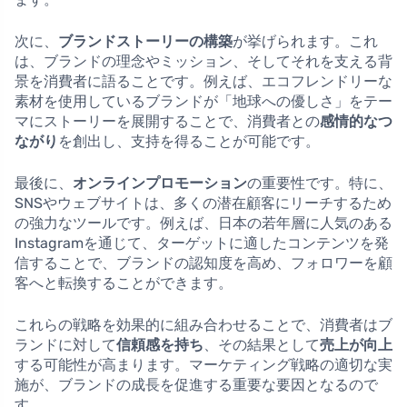
次に、
ブランドストーリーの構築
が挙げられます。これ
は、ブランドの理念やミッション、そしてそれを支える背
景を消費者に語ることです。例えば、エコフレンドリーな
素材を使用しているブランドが「地球への優しさ」をテー
マにストーリーを展開することで、消費者との
感情的なつ
ながり
を創出し、支持を得ることが可能です。
最後に、
オンラインプロモーション
の重要性です。特に、
SNSやウェブサイトは、多くの潜在顧客にリーチするため
の強力なツールです。例えば、日本の若年層に人気のある
Instagramを通じて、ターゲットに適したコンテンツを発
信することで、ブランドの認知度を高め、フォロワーを顧
客へと転換することができます。
これらの戦略を効果的に組み合わせることで、消費者はブ
ランドに対して
信頼感を持ち
、その結果として
売上が向上
する可能性が高まります。マーケティング戦略の適切な実
施が、ブランドの成長を促進する重要な要因となるので
す。