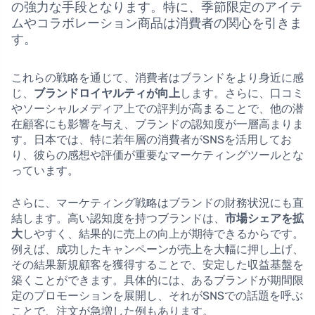
の強力な手段となります。特に、季節限定のアイテ
ムやコラボレーション商品は消費者の関心を引きま
す。
これらの戦略を通じて、消費者はブランドをより身近に感
じ、
ブランドロイヤルティが向上
します。さらに、口コミ
やソーシャルメディア上での評判が高まることで、他の潜
在顧客にも影響を与え、ブランドの認知度が一層高まりま
す。日本では、特に若年層の消費者がSNSを活用してお
り、彼らの感想や評価が重要なマーケティングツールとな
っています。
さらに、マーケティング戦略はブランドの財務状況にも直
結します。高い認知度を持つブランドは、
市場シェアを拡
大
しやすく、結果的に売上の向上が期待できるからです。
例えば、成功したキャンペーンが売上を大幅に押し上げ、
その結果新規顧客を獲得することで、安定した収益基盤を
築くことができます。具体的には、あるブランドが期間限
定のプロモーションを展開し、それがSNSでの話題を呼ぶ
ことで、注文が急増した例もあります。