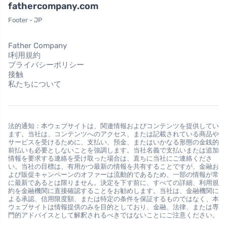
fathercompany.com
Footer - JP
Father Company
l利用規約
プライバシーポリシー
接触
私たちについて
法的通知：本ウェブサイトは、関連情報およびコンテンツを提供してい
ます。当社は、コンテンツへのアクセス、または記載されている商品や
サービスを受けるために、支払い、預金、またはいかなる形態の金銭的
前払いも必要としないことを強調します。当社名義で支払いまたは追加
情報を要求する連絡を受け取った場合は、直ちに当社にご連絡くださ
い。当社の目標は、有用かつ最新の情報を共有することですが、金融お
よび販促キャンペーンのオファーは流動的であるため、一部の情報が常
に最新であるとは限りません。決定を下す前に、すべての詳細、利用規
約を金融機関に直接確認することをお勧めします。当社は、金融機関に
よる承認、信用限度額、または特定の条件を保証するものではなく、本
ウェブサイトは情報提供のみを目的としており、金融、法律、または専
門的アドバイスとして解釈されるべきではないことにご注意ください。